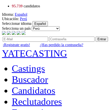
95.739
candidatos
Idioma:
Español
Ubicación:
Perú
Seleccionar idioma
Español
Selecciona un país
Entrar
¡Registrate gratis!
¿Has perdido la contraseña?
YATECASTING
Castings
Buscador
Candidatos
Reclutadores